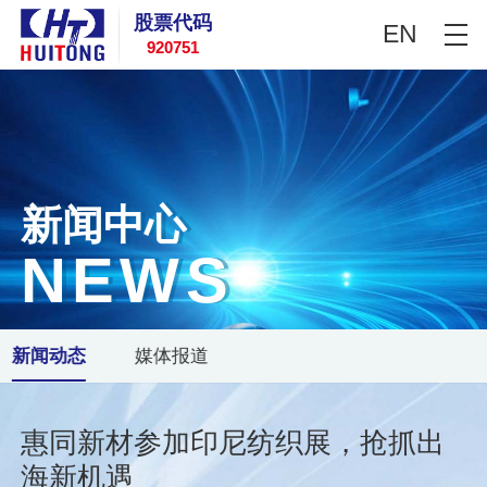
股票代码
EN
920751
新闻中心
N
E
W
S
新闻动态
媒体报道
惠同新材参加印尼纺织展，抢抓出
海新机遇