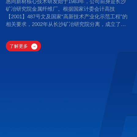
惠同新材核心技术研发始于1983年，公司前身是长沙
矿冶研究院金属纤维厂。根据国家计委会计高技
【2001】487号文及国家“高新技术产业化示范工程”的
相关要求，2002年从长沙矿冶研究院分离，成立了湖
南惠同新材料有限责任公司。惠同新材集研发，生产，
销售于一体，目前拥有国内优秀的研发技术团队及遍布
了解更多
全球的客户资源，秉承“持续创新，追求卓越”的经营理
念，通过多年的努力，金属纤维及制品多项产品和技术
已达到国内先进、世界先进水平。公..