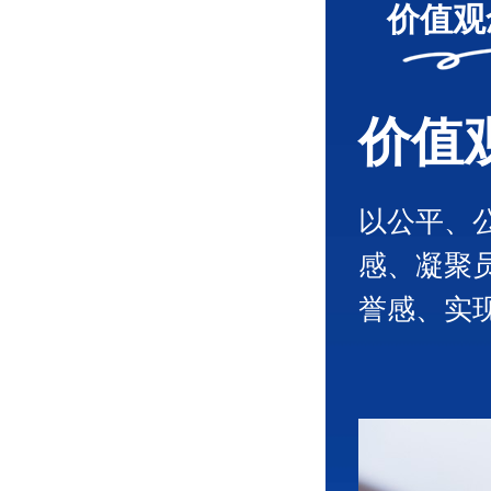
维、铜纤维
价值观
属纤维混纺
纺纱，导电
价值
油、化工、
公司研发与
以公平、
感、凝聚
术积淀，连
誉感、实
目前已逐步
系。
公司目前已
业。公司系