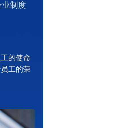
维织物、金
企业制度
料，导电混
、纺织、石
）的深厚技
员工的使命
予员工的荣
技术难题，
品研发体
制品生产企
业，被认定