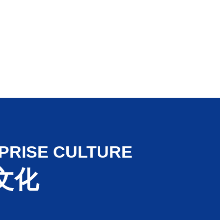
。
为湖南省益阳市，在益阳高新区内拥有生
亩；长沙设有分公司，位于麓谷高新技术开
，主要为研发，办公，销售及新产品生产。201
司在新三板成功挂牌，2023年7月17日在北
功登陆中国A股市场，股票简称：惠同新
PRISE CULTURE
1。
文化
整的金属纤维产业链。主要产品有：直径1∽
纤维（包括不锈钢纤维、铁铬铝纤维、镍