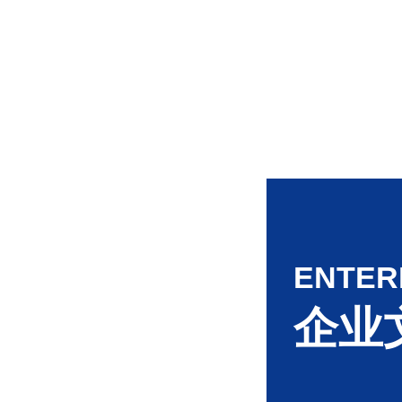
界先进水平
公司注册地
地100余
100余亩
16日，公
所上市，成
ENTER
码：83375
企业
公司拥有完
的各种金属