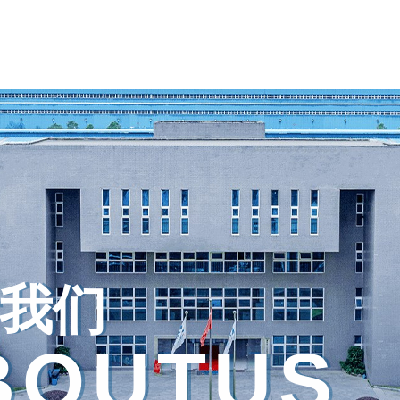
我们
B
O
U
T
U
S