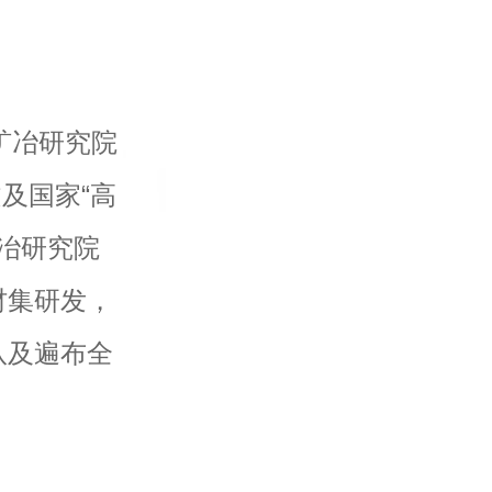
矿冶研究院
文及国家“高
矿冶研究院
材集研发，
队及遍布全
念，通过多
内先进、世