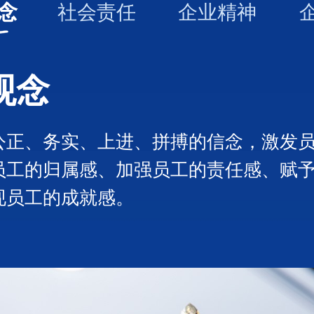
和钽纤维等）及金属纤维制品（纯金属纤
念
社会责任
企业精神
织物、金属纤维烧结毡、金属纤维复合材
塑料及燃烧器等）。产品广泛应用于汽车
观念
通讯等领域。
创新团队秉承科研院所（长沙矿冶研究院
公正、务实、上进、拼搏的信念，激发
员工的归属感、加强员工的责任感、赋
续攻克了国内金属纤维产业化的多个重大
现员工的成就感。
形成完整的金属纤维及制品技术创新和产
成为国内技术及规模先进的金属纤维及其
专精特新重点“小巨人”企业、高新技术企